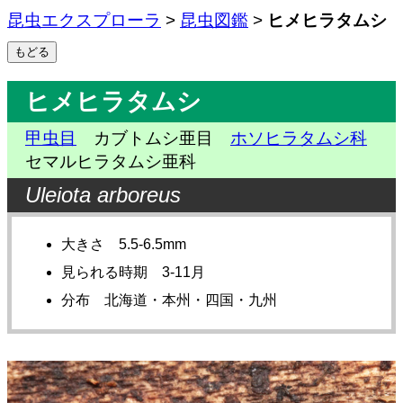
昆虫エクスプローラ
>
昆虫図鑑
>
ヒメヒラタムシ
ヒメヒラタムシ
甲虫目
カブトムシ亜目
ホソヒラタムシ科
セマルヒラタムシ亜科
Uleiota arboreus
大きさ 5.5-6.5mm
見られる時期 3-11月
分布 北海道・本州・四国・九州