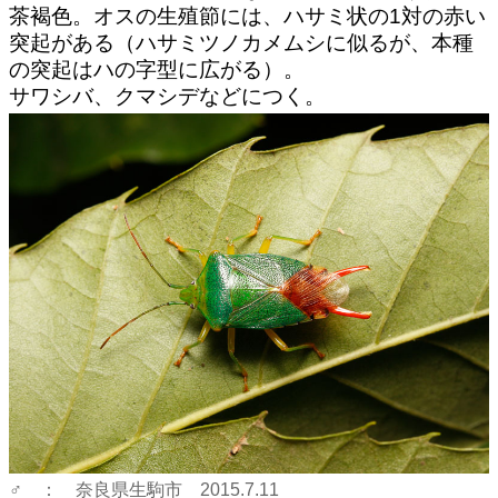
茶褐色。オスの生殖節には、ハサミ状の1対の赤い
突起がある（ハサミツノカメムシに似るが、本種
の突起はハの字型に広がる）。
サワシバ、クマシデなどにつく。
♂ ： 奈良県生駒市 2015.7.11