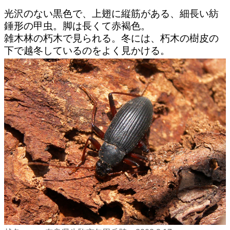
光沢のない黒色で、上翅に縦筋がある、細長い紡
錘形の甲虫。脚は長くて赤褐色。
雑木林の朽木で見られる。冬には、朽木の樹皮の
下で越冬しているのをよく見かける。