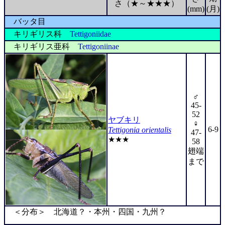
さ（★～★★★）
(mm)
(月)
バッタ目
キリギリス科
Tettigoniidae
キリギリス亜科
Tettigoniinae
♂
45-
52
ヤブキリ
♀
6-9
Tettigonia orientalis
47-
★★★
58
翅端
まで
＜分布＞ 北海道？・本州・四国・九州？