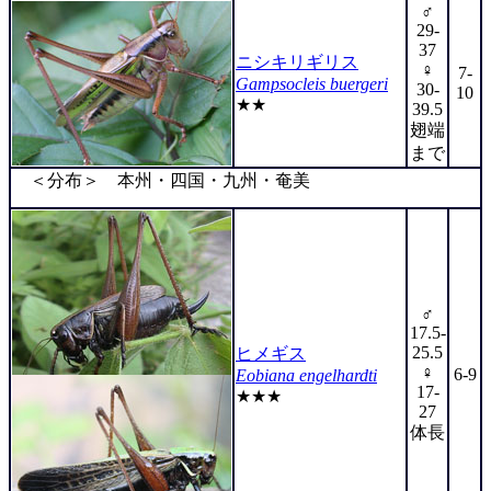
♂
29-
37
ニシキリギリス
♀
7-
Gampsocleis buergeri
30-
10
★★
39.5
翅端
まで
＜分布＞ 本州・四国・九州・奄美
♂
17.5-
25.5
ヒメギス
♀
6-9
Eobiana engelhardti
17-
★★★
27
体長