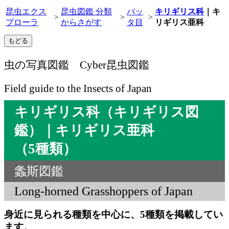
昆虫エクス
昆虫図鑑 分類
バッ
キリギリス科
｜キ
>
>
>
プローラ
からさがす
タ目
リギリス亜科
虫の写真図鑑 Cyber昆虫図鑑
Field guide to the Insects of Japan
キリギリス科（キリギリス図
鑑）｜キリギリス亜科
（5種類）
螽斯図鑑
Long-horned Grasshoppers of Japan
身近に見られる種類を中心に、5種類を掲載してい
ます。