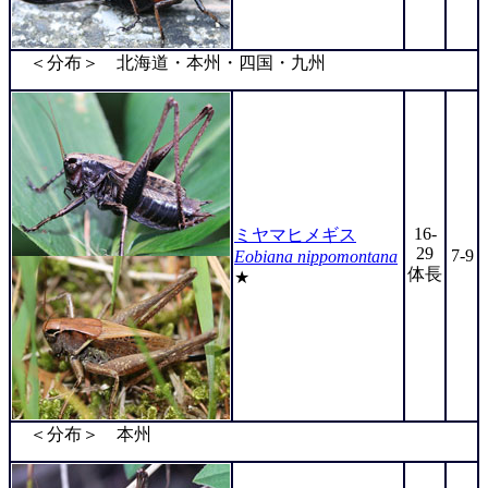
＜分布＞ 北海道・本州・四国・九州
16-
ミヤマヒメギス
29
7-9
Eobiana nippomontana
体長
★
＜分布＞ 本州