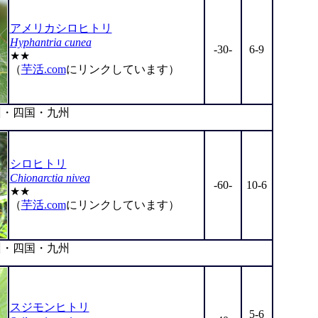
アメリカシロヒトリ
Hyphantria cunea
-30-
6-9
★★
（
芋活.com
にリンクしています）
・四国・九州
シロヒトリ
Chionarctia nivea
-60-
10-6
★★
（
芋活.com
にリンクしています）
・四国・九州
スジモンヒトリ
5-6