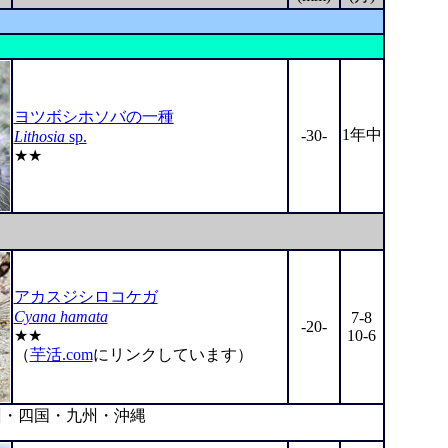
ヨツボシホソバの一種
1年中
-30-
Lithosia
sp.
★★
アカスジシロコケガ
Cyana hamata
7-8
-20-
★★
10-6
（
芋活.com
にリンクしています）
・四国・九州・沖縄