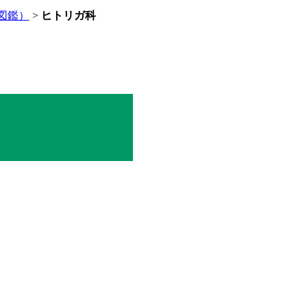
図鑑）
>
ヒトリガ科