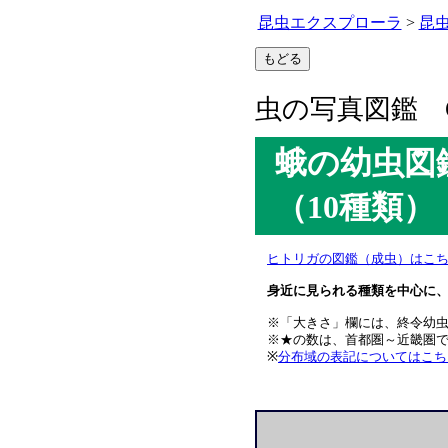
昆虫エクスプローラ
>
昆虫
虫の写真図鑑 C
蛾の幼虫図
（10種類）
ヒトリガの図鑑（成虫）はこ
身近に見られる種類を中心に、
※「大きさ」欄には、終令幼
※★の数は、首都圏～近畿圏で
※
分布域の表記についてはこち