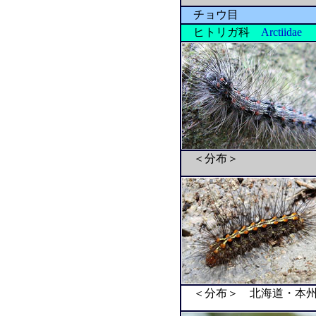
チョウ目
ヒトリガ科
Arctiidae
＜分布＞
＜分布＞ 北海道・本州