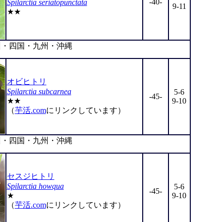
-40-
Spilarctia seriatopunctata
9-11
★★
・四国・九州・沖縄
オビヒトリ
Spilarctia subcarnea
5-6
-45-
★★
9-10
（
芋活.com
にリンクしています）
・四国・九州・沖縄
セスジヒトリ
Spilarctia howqua
5-6
-45-
★
9-10
（
芋活.com
にリンクしています）