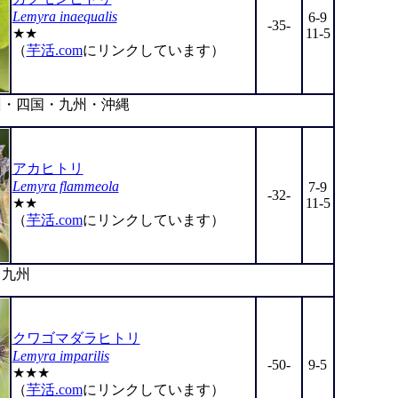
Lemyra inaequalis
6-9
-35-
★★
11-5
（
芋活.com
にリンクしています）
・四国・九州・沖縄
アカヒトリ
Lemyra flammeola
7-9
-32-
★★
11-5
（
芋活.com
にリンクしています）
九州
クワゴマダラヒトリ
Lemyra imparilis
-50-
9-5
★★★
（
芋活.com
にリンクしています）