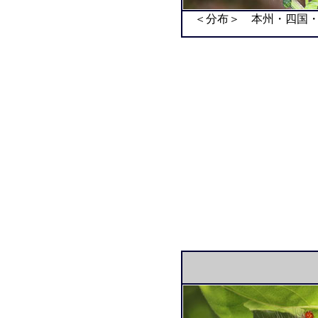
＜分布＞ 本州・四国・