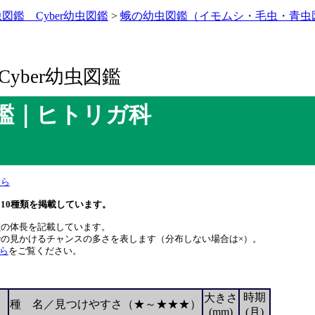
図鑑 Cyber幼虫図鑑
>
蛾の幼虫図鑑（イモムシ・毛虫・青虫
yber幼虫図鑑
鑑｜ヒトリガ科
ちら
10種類を掲載しています。
虫の体長を記載しています。
の見かけるチャンスの多さを表します（分布しない場合は×）。
ら
をご覧ください。
時期
大きさ
種 名／見つけやすさ（★～★★★）
(mm)
(月)