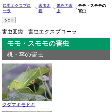
昆虫エクスプロ
害虫図
果樹の害
モモ・スモモの
>
>
>
ーラ
鑑
虫
害虫
害虫図鑑 害虫エクスプローラ
モモ・スモモの害虫
桃・李の害虫
クダマキモドキ