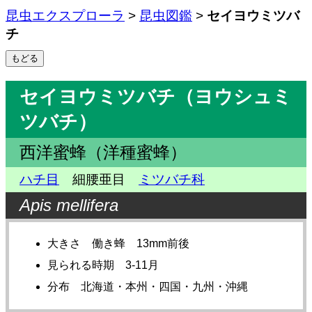
昆虫エクスプローラ
>
昆虫図鑑
>
セイヨウミツバ
チ
セイヨウミツバチ（ヨウシュミ
ツバチ）
西洋蜜蜂（洋種蜜蜂）
ハチ目
細腰亜目
ミツバチ科
Apis mellifera
大きさ 働き蜂 13mm前後
見られる時期 3-11月
分布 北海道・本州・四国・九州・沖縄