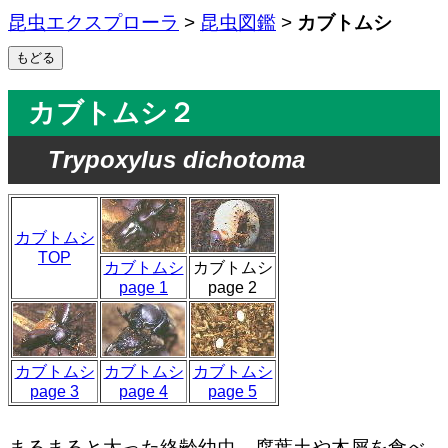
昆虫エクスプローラ
>
昆虫図鑑
>
カブトムシ
カブトムシ２
Trypoxylus dichotoma
カブトムシ
TOP
カブトムシ
カブトムシ
page 1
page 2
カブトムシ
カブトムシ
カブトムシ
page 3
page 4
page 5
まるまると太った終齢幼虫。腐葉土や木屑を食べ