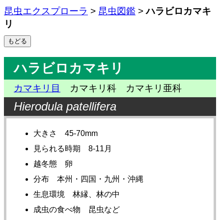
昆虫エクスプローラ
>
昆虫図鑑
>
ハラビロカマキ
リ
ハラビロカマキリ
カマキリ目
カマキリ科 カマキリ亜科
Hierodula patellifera
大きさ 45-70mm
見られる時期 8-11月
越冬態 卵
分布 本州・四国・九州・沖縄
生息環境 林縁、林の中
成虫の食べ物 昆虫など