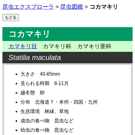
昆虫エクスプローラ
>
昆虫図鑑
>
コカマキリ
コカマキリ
カマキリ目
カマキリ科 カマキリ亜科
Statilia maculata
大きさ 40-65mm
見られる時期 8-11月
越冬態 卵
分布 北海道？・本州・四国・九州
生息環境 林縁、草地
成虫の食べ物 昆虫など
幼虫の食べ物 昆虫など