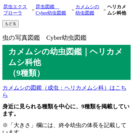
昆虫エクス
昆虫図鑑
カメムシの
ヘリカメ
>
>
>
プローラ
Cyber幼虫図鑑
幼虫図鑑
ムシ科他
虫の写真図鑑 Cyber幼虫図鑑
カメムシの幼虫図鑑｜ヘリカメ
ムシ科他
（9種類）
カメムシの図鑑（成虫：ヘリカメムシ科）はこち
ら
身近に見られる種類を中心に、9種類を掲載してい
ます。
※「大きさ」欄には、終令幼虫の体長を記載して
います。