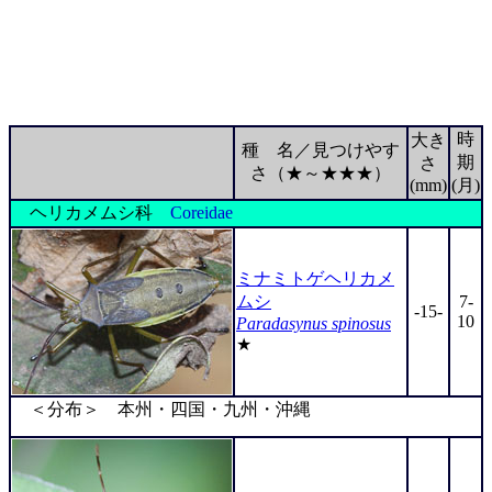
時
大き
種 名／見つけやす
期
さ
さ（★～★★★）
(mm)
(月)
ヘリカメムシ科
Coreidae
ミナミトゲヘリカメ
ムシ
7-
-15-
10
Paradasynus spinosus
★
＜分布＞ 本州・四国・九州・沖縄