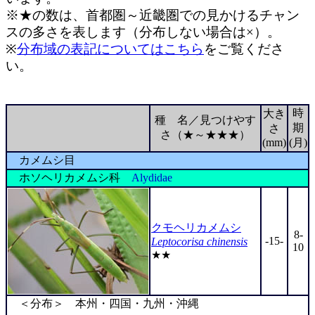
※★の数は、首都圏～近畿圏での見かけるチャン
スの多さを表します（分布しない場合は×）。
※
分布域の表記についてはこちら
をご覧くださ
い。
時
大き
種 名／見つけやす
期
さ
さ（★～★★★）
(mm)
(月)
カメムシ目
ホソヘリカメムシ科
Alydidae
クモヘリカメムシ
8-
-15-
Leptocorisa chinensis
10
★★
＜分布＞ 本州・四国・九州・沖縄