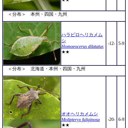
＜分布＞ 本州・四国・九州
ハラビロヘリカメム
シ
-12-
5-9
Homoeocerus dilatatus
★★
＜分布＞ 北海道・本州・四国・九州
オオヘリカメムシ
-20-
6-9
Molipteryx fuliginosa
★★