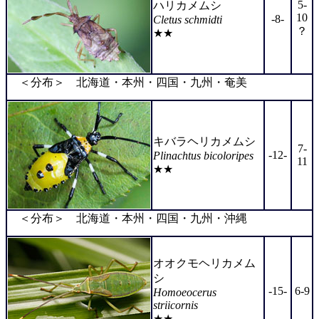
5-
ハリカメムシ
10
-8-
Cletus schmidti
？
★★
＜分布＞ 北海道・本州・四国・九州・奄美
キバラヘリカメムシ
7-
-12-
Plinachtus bicoloripes
11
★★
＜分布＞ 北海道・本州・四国・九州・沖縄
オオクモヘリカメム
シ
-15-
6-9
Homoeocerus
striicornis
★★