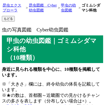
昆虫エクス
昆虫図鑑 Cyber
甲虫の幼
ゴミムシダ
>
>
>
プローラ
幼虫図鑑
虫図鑑
マシ科他
虫の写真図鑑 Cyber幼虫図鑑
甲虫の幼虫図鑑｜ゴミムシダマ
シ科他
（10種類）
身近に見られる種類を中心に、10種類を掲載して
います。
※「大きさ」欄には、終令幼虫の体長を記載して
います。
※★の数は、首都圏～近畿圏での見かけるチャン
スの多さを表します（分布しない場合は×）。