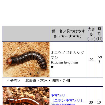
時
大き
種 名／見つけやす
期
さ
さ（★～★★★）
(mm)
(月)
オニツノゴミムシダ
7-9
マシ
-20-
？
Toxicum funginum
★
＜分布＞ 北海道・本州・四国・九州
キマワリ
（ニホンキマワリ）
30-
10-
Plesiophthalmus