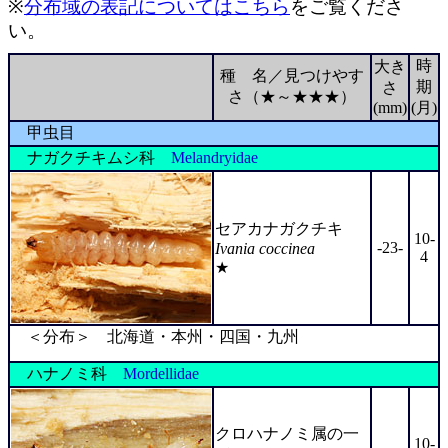
※
分布域の表記についてはこちら
をご覧くださ
い。
時
大き
種 名／見つけやす
期
さ
さ（★～★★★）
(mm)
(月)
甲虫目
ナガクチキムシ科
Melandryidae
セアカナガクチキ
10-
-23-
Ivania coccinea
4
★
＜分布＞ 北海道・本州・四国・九州
ハナノミ科
Mordellidae
クロハナノミ属の一
10-