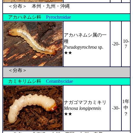
＜分布＞ 本州・九州・沖縄
アカハネムシ科
Pyrochroidae
アカハネムシ属の一
種
10-
-20-
7
Pseudopyrochroa
sp.
★★
＜分布＞
カミキリムシ科
Cerambycidae
1年
ナガゴマフカミキリ
中
-30-
Mesosa longipennis
★★
？