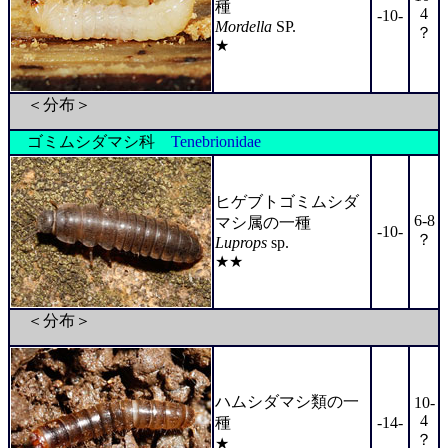
種
4
-10-
Mordella
SP.
？
★
＜分布＞
ゴミムシダマシ科
Tenebrionidae
ヒゲブトゴミムシダ
6-8
マシ属の一種
-10-
？
Luprops
sp.
★★
＜分布＞
ハムシダマシ類の一
10-
4
種
-14-
？
★