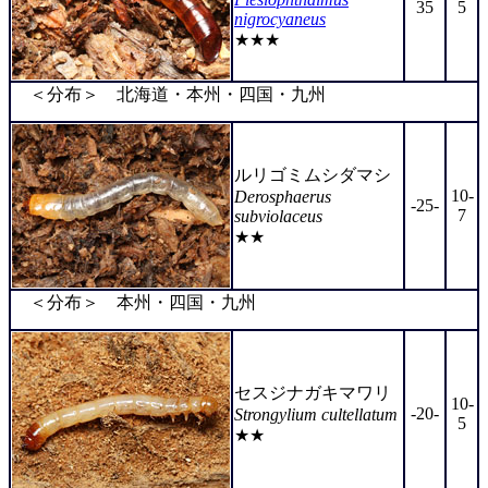
35
5
nigrocyaneus
★★★
＜分布＞ 北海道・本州・四国・九州
ルリゴミムシダマシ
10-
Derosphaerus
-25-
7
subviolaceus
★★
＜分布＞ 本州・四国・九州
セスジナガキマワリ
10-
-20-
Strongylium cultellatum
5
★★