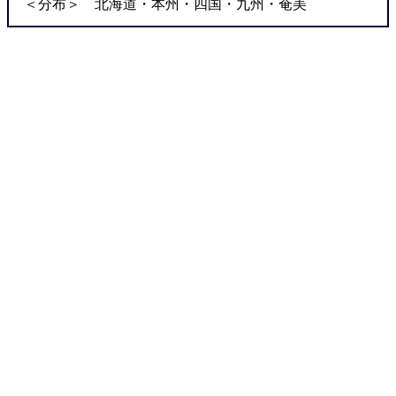
＜分布＞ 北海道・本州・四国・九州・奄美