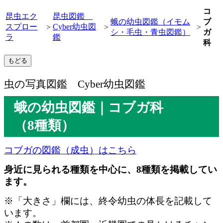
コ
昆虫エク
昆虫図鑑
蛾の幼虫図鑑（イモム
ブ
スプロー
Cyber幼虫図
>
>
>
シ・毛虫・青虫図鑑）
ガ
ラ
鑑
科
虫の写真図鑑 Cyber幼虫図鑑
蛾の幼虫図鑑｜コブガ科
（8種類）
コブガの図鑑（成虫）はこちら
身近に見られる種類を中心に、8種類を掲載してい
ます。
※「大きさ」欄には、終令幼虫の体長を記載して
います。