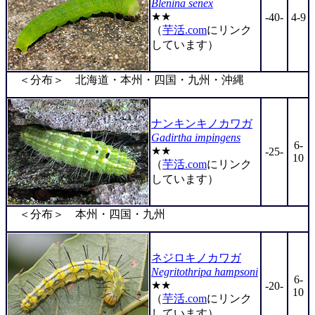
Blenina senex
★★
-40-
4-9
（
芋活.com
にリンク
しています）
＜分布＞ 北海道・本州・四国・九州・沖縄
ナンキンキノカワガ
Gadirtha impingens
6-
★★
-25-
10
（
芋活.com
にリンク
しています）
＜分布＞ 本州・四国・九州
ネジロキノカワガ
Negritothripa hampsoni
6-
★★
-20-
10
（
芋活.com
にリンク
しています）