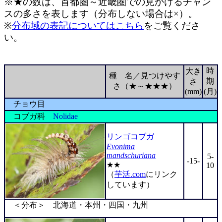
※★の数は、首都圏～近畿圏での見かけるチャン
スの多さを表します（分布しない場合は×）。
※
分布域の表記についてはこちら
をご覧くださ
い。
時
大き
種 名／見つけやす
期
さ
さ（★～★★★）
(mm)
(月)
チョウ目
コブガ科
Nolidae
リンゴコブガ
Evonima
mandschuriana
5-
-15-
★★
10
（
芋活.com
にリンク
しています）
＜分布＞ 北海道・本州・四国・九州