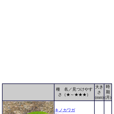
時
大き
種 名／見つけやす
期
さ
さ（★～★★★）
(mm)
(月)
キノカワガ