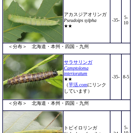
アカスジアオリンガ
5-
-35-
Pseudoips sylpha
10
★★
＜分布＞ 北海道・本州・四国・九州
サラサリンガ
Camptoloma
interioratum
-35-
8-5
★★
（
芋活.com
にリンク
しています）
＜分布＞ 北海道・本州・四国・九州
5-
トビイロリンガ
10