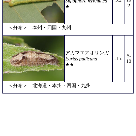
-24-
Siglophora ferreilutea
？
★
＜分布＞ 本州・四国・九州
アカマエアオリンガ
5-
-15-
Earias pudicana
10
★★
＜分布＞ 北海道・本州・四国・九州