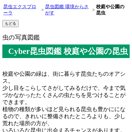
昆虫エクスプロ
昆虫図鑑 環境からさ
校庭や公園の
>
>
ーラ
がす
昆虫
虫の写真図鑑
Cyber昆虫図鑑 校庭や公園の昆虫
校庭や公園の緑は、街に暮らす昆虫たちのオアシ
ス。
少し目をこらしてさがしてみるだけで、今まで気
づかなかったたくさんの虫たちを見つけることが
できます。
植物の種類が多いほど見られる昆虫も豊かににな
るので、きれいに整備されたところよりも、少し
荒れた場所の方が、
いろいろな昆虫に出会えるチャンスがあります。