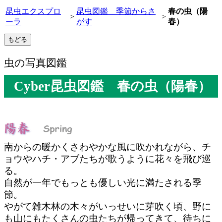
昆虫エクスプロ
昆虫図鑑 季節からさ
春の虫（陽
>
>
ーラ
がす
春）
虫の写真図鑑
Cyber昆虫図鑑 春の虫（陽春）
南からの暖かくさわやかな風に吹かれながら、チ
ョウやハチ・アブたちが歌うように花々を飛び巡
る。
自然が一年でもっとも優しい光に満たされる季
節。
やがて雑木林の木々がいっせいに芽吹く頃、野に
も山にもたくさんの虫たちが帰ってきて、待ちに