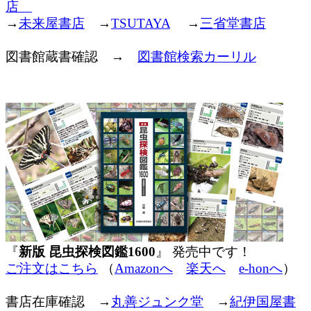
店
→
未来屋書店
→
TSUTAYA
→
三省堂書店
図書館蔵書確認 →
図書館検索カーリル
『
新版 昆虫探検図鑑1600
』 発売中です！
ご注文はこちら
（
Amazonへ
楽天へ
e-honへ
）
書店在庫確認 →
丸善ジュンク堂
→
紀伊国屋書