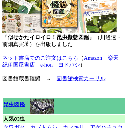
『
似せかたイロイロ！昆虫擬態図鑑
』（川邊透・
前畑真実著）を出版しました
ネット書店でのご注文はこちら
（
Amazon
楽天
紀伊国屋書店
e-hon
ヨドバシ
）
図書館蔵書確認 →
図書館検索カーリル
昆虫図鑑
人気の虫
クワガタ
カブトムシ
カマキリ
アゲハチョウ