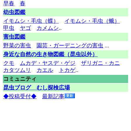
早春
春
幼虫図鑑
イモムシ・毛虫（蝶）
イモムシ・毛虫（蛾）
甲虫
ヤゴ
カメムシ
..
害虫図鑑
野菜の害虫
園芸・ガーデニングの害虫
...
身近な自然の生き物図鑑（昆虫以外）
クモ
ムカデ・ヤスデ・ゲジ
ザリガニ・カニ
カタツムリ
カエル
トカゲ
..
コミュニティ
昆虫ブログ むし探検広場
◆投稿受付◆
最新記事