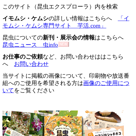
このサイト（昆虫エクスプローラ）内を検索
イモムシ・ケムシ
の詳しい情報はこちらへ
「イ
モムシ・ケムシ専門サイト 芋活.com」
昆虫についての
新刊・展示会の情報
はこちらへ
昆虫ニュース 虫info
お仕事のご依頼
など、お問い合わせははこちら
へ
お問い合わせ
当サイトに掲載の画像について、印刷物や放送番
組へのご使用を希望される方は
画像のご使用につ
いて
をご覧ください