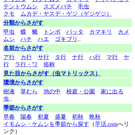
テントウムシ
スズメバチ
毛虫
クモ
ムカデ・ヤスデ・ゲジ（ゲジゲジ）
分類からさがす
甲虫
蝶
蛾
トンボ
バッタ
カマキリ
カメ
ムシ
ハチ
ハエ
ゴキブリ
..
名前からさがす
ア行
カ行
サ行
タ行
ナ行
ハ行
マ行
ヤ
行
ラ行・ワ
俗称
見た目からさがす（虫マトリックス）
環境からさがす
樹液
草むら
池の中
校庭・公園
家に出る
虫
..
季節からさがす
早春
陽春
初夏
盛夏
初秋
晩秋
イモムシ・ケムシを季節から探す
（
芋活.com
へリ
ンク）