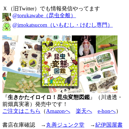
Ｘ（旧Twitter）でも情報発信やってます
@torukawabe（昆虫全般）
@imokatsucom（いもむし・けむし専門）
『
生きかたイロイロ！昆虫変態図鑑
』（川邊透・
前畑真実著）発売中です！
ご注文はこちら
（
Amazonへ
楽天へ
e-honへ
）
書店在庫確認 →
丸善ジュンク堂
→
紀伊国屋書