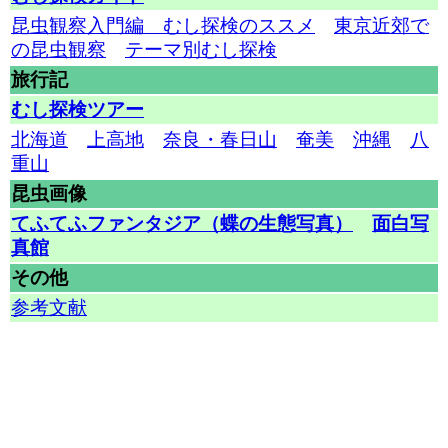
昆虫観察入門編 むし探検のススメ
東京近郊で
の昆虫観察
テーマ別むし探検
旅行記
むし探検ツアー
北海道
上高地
奈良・春日山
奄美
沖縄
八
重山
昆虫画像
てふてふファンタジア（蝶の生態写真）
面白写
真館
その他
参考文献