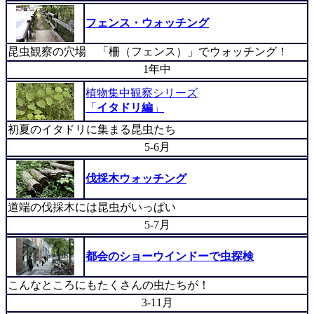
フェンス・ウォッチング
昆虫観察の穴場 「柵（フェンス）」でウォッチング！
1年中
植物集中観察シリーズ
「
イタドリ編
」
初夏のイタドリに集まる昆虫たち
5-6月
伐採木ウォッチング
道端の伐採木には昆虫がいっぱい
5-7月
都会のショーウインドーで虫探検
こんなところにもたくさんの虫たちが！
3-11月