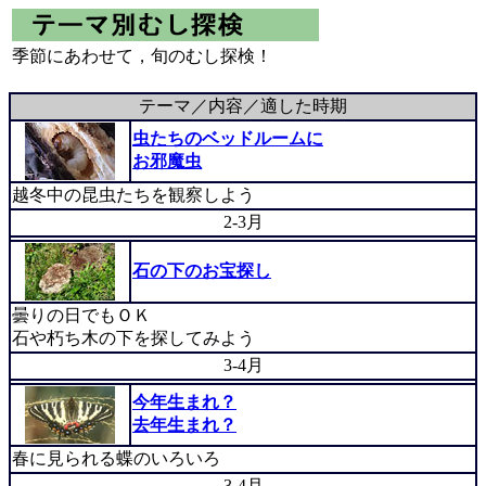
季節にあわせて，旬のむし探検！
テーマ／内容／適した時期
虫たちのベッドルームに
お邪魔虫
越冬中の昆虫たちを観察しよう
2-3月
石の下のお宝探し
曇りの日でもＯＫ
石や朽ち木の下を探してみよう
3-4月
今年生まれ？
去年生まれ？
春に見られる蝶のいろいろ
3-4月