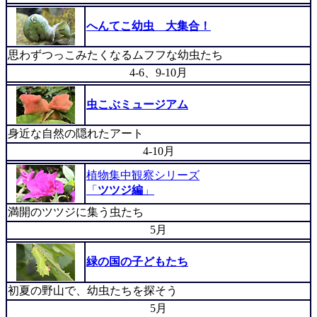
へんてこ幼虫 大集合！
思わずつっこみたくなるムフフな幼虫たち
4-6、9-10月
虫こぶミュージアム
身近な自然の隠れたアート
4-10月
植物集中観察シリーズ
「
ツツジ編
」
満開のツツジに集う虫たち
5月
緑の国の子どもたち
初夏の野山で、幼虫たちを探そう
5月