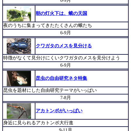
6-9月
朝の灯火下は、蛾の天国
夜のうちに集まってきたたくさんの蛾たち
6-9月
クワガタのメスを見分ける
特徴がなくて見分けにくいクワガタのメスを見分けよう
6-9月
昆虫の自由研究ネタ特集
昆虫を題材にした自由研究テーマがいっぱい
7-8月
アカトンボがいっぱい
身近に見られるアカトンボ大行進
9-11月