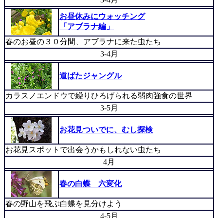
お昼休みにウォッチング
「アブラナ編」
春のお昼の３０分間、アブラナに来た虫たち
3-4月
道ばたジャングル
カラスノエンドウで繰りひろげられる弱肉強食の世界
3-5月
お花見ついでに、むし探検
お花見スポットで出会うかもしれない虫たち
4月
春の白蝶 六変化
春の野山を飛ぶ白蝶を見分けよう
4-5月