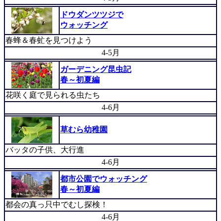
ドウダンツツジで
ウォッチング
春蜂＆春虻を見つけよう
4-5月
ガーデニング昆虫記
春～初夏編
花咲く庭で見られる虫たち
4-6月
草むら幼稚園
バッタの子供、大行進
4-6月
都市公園でウォッチング
春～初夏編
都会の真っ只中でむし探検！
4-6月