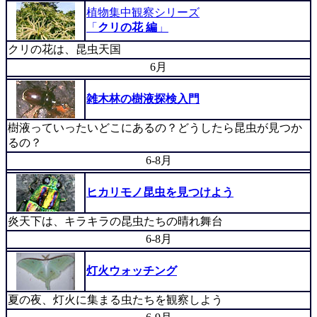
植物集中観察シリーズ
「
クリの花 編
」
クリの花は、昆虫天国
6月
雑木林の樹液探検入門
樹液っていったいどこにあるの？どうしたら昆虫が見つか
るの？
6-8月
ヒカリモノ昆虫を見つけよう
炎天下は、キラキラの昆虫たちの晴れ舞台
6-8月
灯火ウォッチング
夏の夜、灯火に集まる虫たちを観察しよう